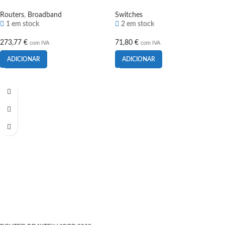
Routers
,
Broadband
Switches
1 em stock
2 em stock
273,77
€
71,80
€
com IVA
com IVA
ADICIONAR
ADICIONAR