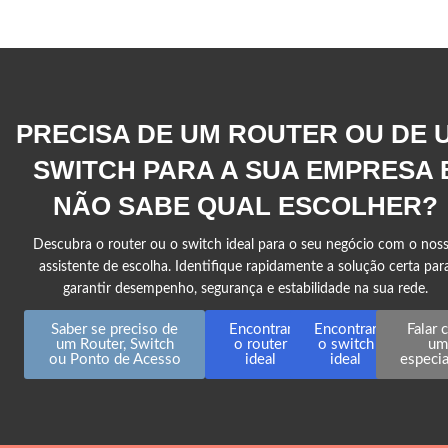
PRECISA DE UM ROUTER OU DE 
SWITCH PARA A SUA EMPRESA 
NÃO SABE QUAL ESCOLHER?
Descubra o router ou o switch ideal para o seu negócio com o nos
assistente de escolha. Identifique rapidamente a solução certa par
garantir desempenho, segurança e estabilidade na sua rede.
Saber se preciso de
Encontrar
Encontrar
Falar
um Router, Switch
o router
o switch
u
ou Ponto de Acesso
ideal
ideal
especia